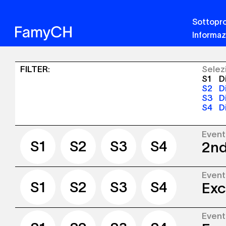
Sottopro
Informaz
Sinergia
FILTER
:
Selez
S1
Di
-
S2
Di
S3
D
Pubblicazioni
S4
D
+
Eventi
Even
S1
S2
S3
S4
2nd
S1
S2
S3
S4
Even
The S
S1
S2
S3
S4
Exc
Lausa
place
Even
The S