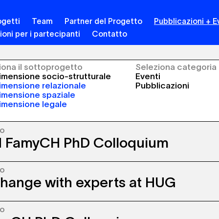
getti
Team
Partner del Progetto
Pubblicazioni + E
ioni per i partecipanti
Contatto
iona il sottoprogetto
Seleziona categoria
mensione socio-strutturale
Eventi
mensione relazionale
Pubblicazioni
imensione spaziale
imensione legale
to
 FamyCH PhD Colloquium
to
inergia FamyCH team meets at University of
hange with experts at HUG
nne (UNIL) for the PhD Colloquium taking
 every six months.
to
inergia project is presented to experts in