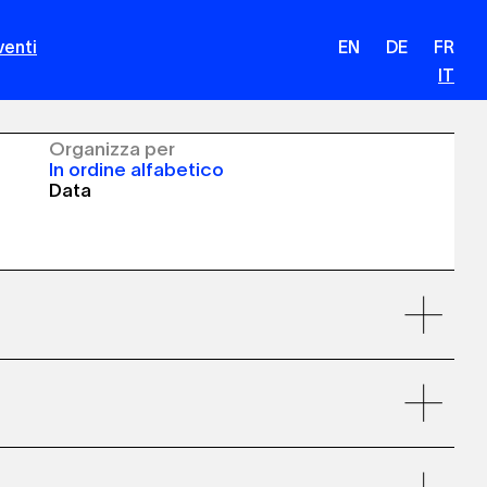
venti
EN
DE
FR
IT
Organizza per
In ordine alfabetico
Data