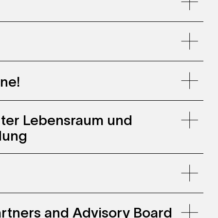
llenwohnen, Zollhaus Zurich
ne!
uter Lebensraum und
dung
 Partners and Advisory Board