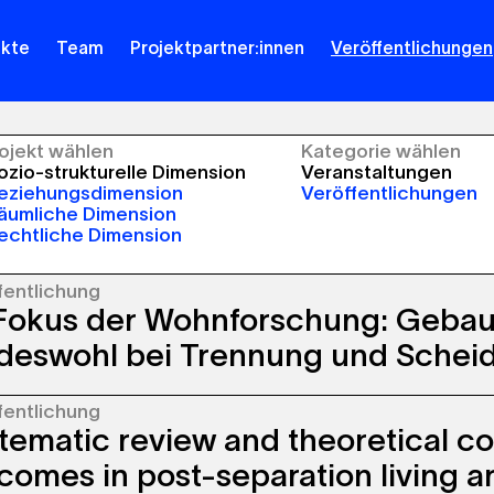
ekte
Team
Projektpartner:innen
Veröffentlichungen
rojekt wählen
Kategorie wählen
zio-strukturelle Dimension
Veranstaltungen
eziehungsdimension
Veröffentlichungen
äumliche Dimension
echtliche Dimension
fentlichung
Fokus der Wohnforschung: Geba
deswohl bei Trennung und Schei
fentlichung
indeswohl ist in Rechtsprechung,
tematic review and theoretical co
ienberatung, Therapie und sozialpolitischen
ten ein etablierter Begriff. Lange Zeit
comes in post-separation living 
chlässigt, haben entsprechende