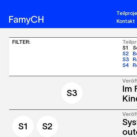
Teilproj
Kontakt
Sinergia
FILTER
:
Teilp
S1
So
-
S2
B
S3
R
Veröffentlichungen
S4
R
Veröf
Im 
S1
S2
S3
S4
S3
Kin
Veröf
Das K
Sys
Famil
S1
S2
Debat
out
verna