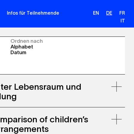
Infos für Teilnehmende
EN
DE
FR
IT
Ordnen nach
Alphabet
Datum
uter Lebensraum und
dung
mparison of children’s
arrangements