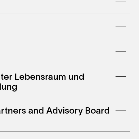
llenwohnen, Zollhaus Zurich
uter Lebensraum und
dung
 Partners and Advisory Board