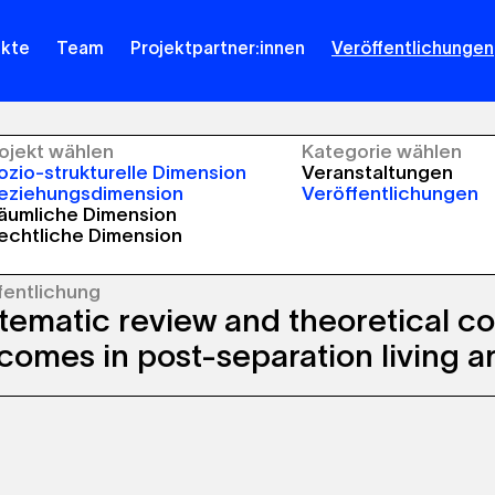
ekte
Team
Projektpartner:innen
Veröffentlichungen
rojekt wählen
Kategorie wählen
zio-strukturelle Dimension
Veranstaltungen
eziehungsdimension
Veröffentlichungen
äumliche Dimension
echtliche Dimension
fentlichung
tematic review and theoretical co
comes in post-separation living 
urpose of the systematic review was to
esize the literature on children’s outcomes
s different living arrangements (nuclear
ies, shared physical custody [SPC], lone