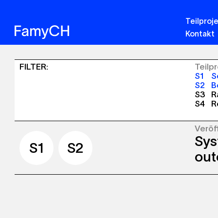
Teilproj
Kontakt
Sinergia
FILTER
:
Teilp
S1
So
-
S2
B
S3
R
Veröffentlichungen
S4
R
Veröf
Sys
S1
S2
S3
S4
S1
S2
out
The p
synth
acros
famil